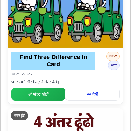
Find Three Difference In
NEW
Card
अंतर
📅 2/16/2026
पोस्ट खोलें और चित्र में अंतर देखें।
✅ पोस्ट खोलें
👀 देखें
अंतर ढूंढो