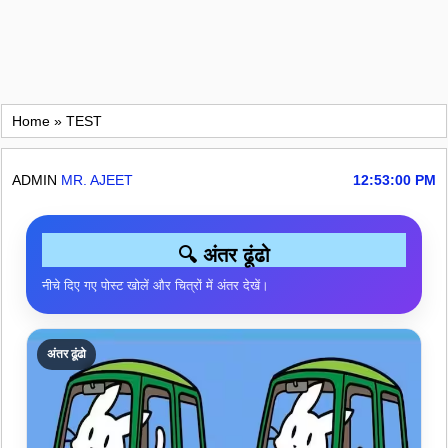
Home
»
TEST
ADMIN
MR. AJEET
12:53:00 PM
🔍 अंतर ढूंढो
नीचे दिए गए पोस्ट खोलें और चित्रों में अंतर देखें।
अंतर ढूंढो