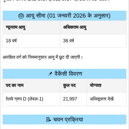
🎂 आयु सीमा (01 जनवरी 2026 के अनुसार)
न्यूनतम आयु
अधिकतम आयु
18 वर्ष
36 वर्ष
आरक्षित वर्ग को नियमानुसार आयु में छूट दी जाएगी।
📌 वैकेंसी विवरण
पद का नाम
कुल पद
योग्यता
रेलवे ग्रुप D (लेवल-1)
21,997
अधिसूचना देखें
📝 चयन प्रक्रिया