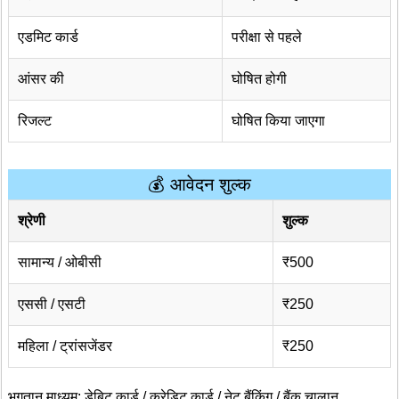
एडमिट कार्ड
परीक्षा से पहले
आंसर की
घोषित होगी
रिजल्ट
घोषित किया जाएगा
💰 आवेदन शुल्क
श्रेणी
शुल्क
सामान्य / ओबीसी
₹500
एससी / एसटी
₹250
महिला / ट्रांसजेंडर
₹250
भुगतान माध्यम: डेबिट कार्ड / क्रेडिट कार्ड / नेट बैंकिंग / बैंक चालान