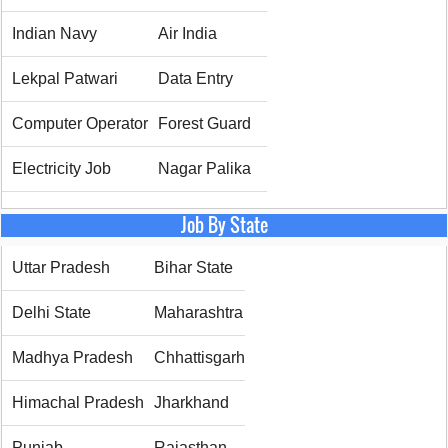
Indian Navy
Air India
Lekpal Patwari
Data Entry
Computer Operator
Forest Guard
Electricity Job
Nagar Palika
Job By State
Uttar Pradesh
Bihar State
Delhi State
Maharashtra
Madhya Pradesh
Chhattisgarh
Himachal Pradesh
Jharkhand
Punjab
Rajasthan