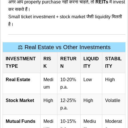
अगर आप property purchase नहीं करना चाहते, तो
REITs
में invest
कर सकते हैं।
Small ticket investment + stock market जैसी liquidity मिलती
है।
⚖️ Real Estate vs Other Investments
INVESTMENT
RIS
RETUR
LIQUID
STABIL
TYPE
K
N
ITY
ITY
Real Estate
Medi
10-20%
Low
High
um
p.a.
Stock Market
High
12-25%
High
Volatile
p.a.
Mutual Funds
Medi
10-15%
Mediu
Moderat