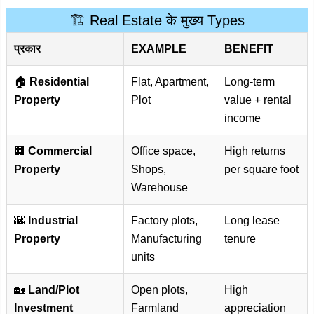
🏗️ Real Estate के मुख्य Types
प्रकार
EXAMPLE
BENEFIT
🏠
Residential
Flat, Apartment,
Long-term
Property
Plot
value + rental
income
🏢
Commercial
Office space,
High returns
Property
Shops,
per square foot
Warehouse
🌇
Industrial
Factory plots,
Long lease
Property
Manufacturing
tenure
units
🏡
Land/Plot
Open plots,
High
Investment
Farmland
appreciation