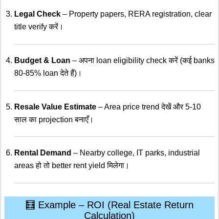
Legal Check
– Property papers, RERA registration, clear
title verify करें।
Budget & Loan
– अपना loan eligibility check करें (कई banks
80-85% loan देते हैं)।
Resale Value Estimate
– Area price trend देखें और 5-10
साल का projection बनाएँ।
Rental Demand
– Nearby college, IT parks, industrial
areas हो तो better rent yield मिलेगा।
🧮 Example – ROI (Real Estate Return
Calculation)