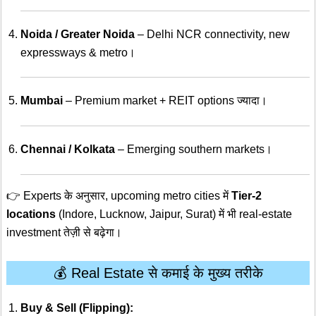
Noida / Greater Noida
– Delhi NCR connectivity, new
expressways & metro।
Mumbai
– Premium market + REIT options ज्यादा।
Chennai / Kolkata
– Emerging southern markets।
👉 Experts के अनुसार, upcoming metro cities में
Tier-2
locations
(Indore, Lucknow, Jaipur, Surat) में भी real-estate
investment तेज़ी से बढ़ेगा।
💰 Real Estate से कमाई के मुख्य तरीके
Buy & Sell (Flipping):