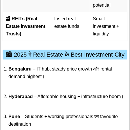
potential
🏬
REITs (Real
Listed real
Small
Estate Investment
estate funds
investment +
Trusts)
liquidity
🏙️ 2025 में Real Estate के Best Investment City
Bengaluru
– IT hub, steady price growth और rental
demand highest।
Hyderabad
– Affordable housing + infrastructure boom।
Pune
– Students + working professionals का favourite
destination।