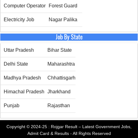
Computer Operator
Forest Guard
Electricity Job
Nagar Palika
Job By State
Uttar Pradesh
Bihar State
Delhi State
Maharashtra
Madhya Pradesh
Chhattisgarh
Himachal Pradesh
Jharkhand
Punjab
Rajasthan
Copyright © 2024-25 :
Rojgar Result – Latest Government Jobs,
Admit Card & Results
- All Rights Reserved