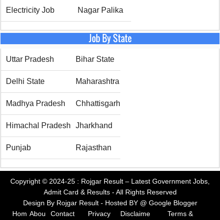
Electricity Job
Nagar Palika
Job By State
Uttar Pradesh
Bihar State
Delhi State
Maharashtra
Madhya Pradesh
Chhattisgarh
Himachal Pradesh
Jharkhand
Punjab
Rajasthan
Copyright © 2024-25 :
Rojgar Result – Latest Government Jobs,
Admit Card & Results
- All Rights Reserved
Design By
Rojgar Result
- Hosted BY @
Google Blogger
Hom
Abou
Contact
Privacy
Disclaime
Terms &