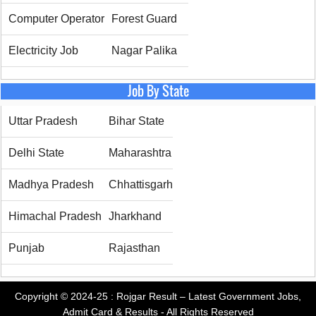
Computer Operator
Forest Guard
Electricity Job
Nagar Palika
Job By State
Uttar Pradesh
Bihar State
Delhi State
Maharashtra
Madhya Pradesh
Chhattisgarh
Himachal Pradesh
Jharkhand
Punjab
Rajasthan
Copyright © 2024-25 :
Rojgar Result – Latest Government Jobs,
Admit Card & Results
- All Rights Reserved