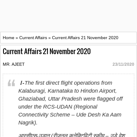
Home
»
Current Affairs
»
Current Affairs 21 November 2020
Current Affairs 21 November 2020
MR. AJEET
23/11/2020
1-
The first direct flight operations from
Kalaburagi, Karnataka to Hindon Airport,
Ghaziabad, Uttar Pradesh were flagged off
under the RCS-UDAN (Regional
Connectivity Scheme – Ude Desh Ka Aam
Nagrik).
आरसीएस-उड़ान (रीजनल कनेक्टिविटी स्‍कीम – उड़े देश