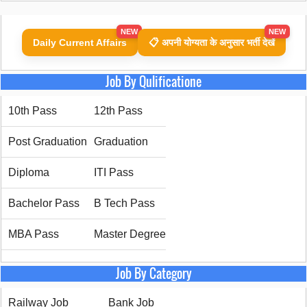
NEW
NEW
Daily Current Affairs
📋 अपनी योग्यता के अनुसार भर्ती देखें
Job By Qulificatione
10th Pass
12th Pass
Post Graduation
Graduation
Diploma
ITI Pass
Bachelor Pass
B Tech Pass
MBA Pass
Master Degree
Job By Category
Railway Job
Bank Job