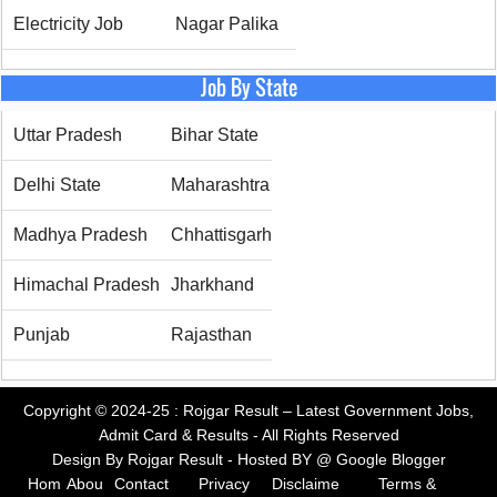
Electricity Job
Nagar Palika
Job By State
Uttar Pradesh
Bihar State
Delhi State
Maharashtra
Madhya Pradesh
Chhattisgarh
Himachal Pradesh
Jharkhand
Punjab
Rajasthan
Copyright © 2024-25 :
Rojgar Result – Latest Government Jobs,
Admit Card & Results
- All Rights Reserved
Design By
Rojgar Result
- Hosted BY @
Google Blogger
Hom
Abou
Contact
Privacy
Disclaime
Terms &