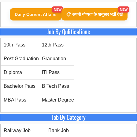
NEW
NEW
Daily Current Affairs
📋 अपनी योग्यता के अनुसार भर्ती देखें
Job By Qulificatione
10th Pass
12th Pass
Post Graduation
Graduation
Diploma
ITI Pass
Bachelor Pass
B Tech Pass
MBA Pass
Master Degree
Job By Category
Railway Job
Bank Job