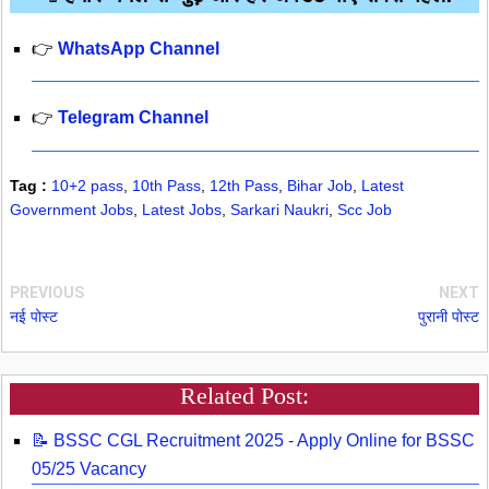
👉
WhatsApp Channel
👉
Telegram Channel
Tag :
10+2 pass
,
10th Pass
,
12th Pass
,
Bihar Job
,
Latest
Government Jobs
,
Latest Jobs
,
Sarkari Naukri
,
Scc Job
PREVIOUS
NEXT
नई पोस्ट
पुरानी पोस्ट
Related Post:
📝 BSSC CGL Recruitment 2025 - Apply Online for BSSC
05/25 Vacancy