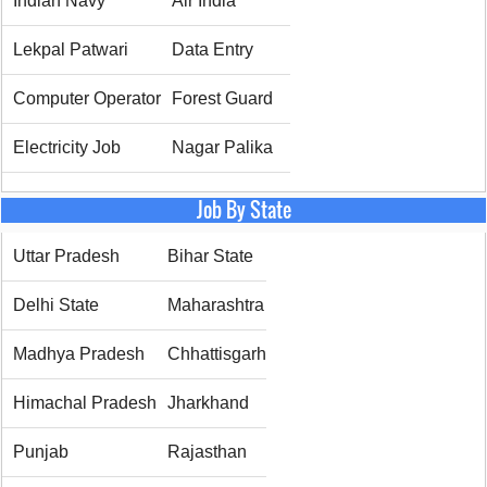
Indian Navy
Air India
Lekpal Patwari
Data Entry
Computer Operator
Forest Guard
Electricity Job
Nagar Palika
Job By State
Uttar Pradesh
Bihar State
Delhi State
Maharashtra
Madhya Pradesh
Chhattisgarh
Himachal Pradesh
Jharkhand
Punjab
Rajasthan