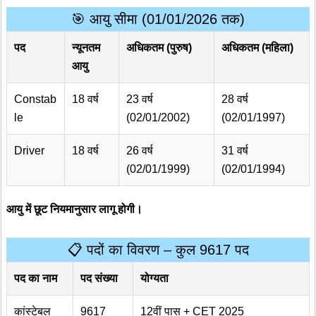
🎯 आयु सीमा (01/01/2026 तक)
पद
न्यूनतम
अधिकतम (पुरुष)
अधिकतम (महिला)
आयु
Constab
18 वर्ष
23 वर्ष
28 वर्ष
le
(02/01/2002)
(02/01/1997)
Driver
18 वर्ष
26 वर्ष
31 वर्ष
(02/01/1999)
(02/01/1994)
आयु में छूट नियमानुसार लागू होगी।
📋 पदों का विवरण – कुल 9617 पद
पद का नाम
पद संख्या
योग्यता
कांस्टेबल
9617
12वीं पास + CET 2025