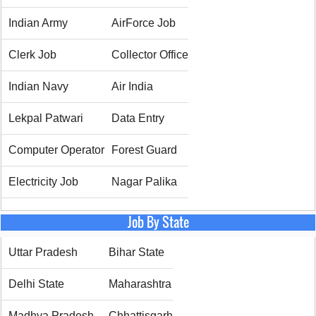
Indian Army
AirForce Job
Clerk Job
Collector Office
Indian Navy
Air India
Lekpal Patwari
Data Entry
Computer Operator
Forest Guard
Electricity Job
Nagar Palika
Job By State
Uttar Pradesh
Bihar State
Delhi State
Maharashtra
Madhya Pradesh
Chhattisgarh