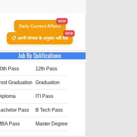
NEW
Daily Current Affairs
NEW
📋 अपनी योग्यता के अनुसार भर्ती देखें
Job By Qulificatione
0th Pass
12th Pass
ost Graduation
Graduation
iploma
ITI Pass
achelor Pass
B Tech Pass
MBA Pass
Master Degree