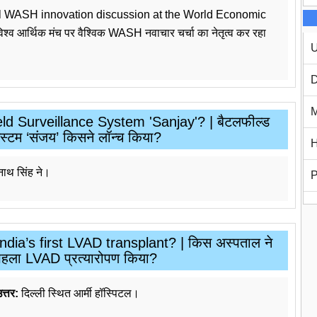
bal WASH innovation discussion at the World Economic
िश्व आर्थिक मंच पर वैश्विक WASH नवाचार चर्चा का नेतृत्व कर रहा
U
D
M
ld Surveillance System 'Sanjay'? | बैटलफील्ड
सिस्टम ‘संजय’ किसने लॉन्च किया?
H
ाथ सिंह ने।
P
dia’s first LVAD transplant? | किस अस्पताल ने
पहला LVAD प्रत्यारोपण किया?
त्तर:
दिल्ली स्थित आर्मी हॉस्पिटल।