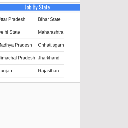
Job By State
ttar Pradesh
Bihar State
elhi State
Maharashtra
adhya Pradesh
Chhattisgarh
imachal Pradesh
Jharkhand
unjab
Rajasthan