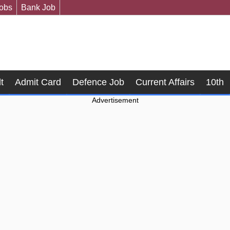
Jobs
Bank Job
t
Admit Card
Defence Job
Current Affairs
10th
Advertisement