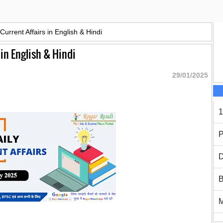
urrent Affairs in English & Hindi
in English & Hindi
29/01/2025
1
P
D
B