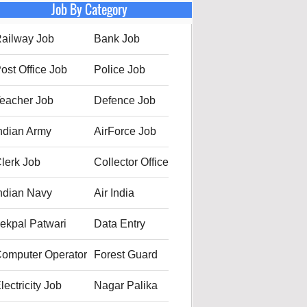
Job By Category
ailway Job
Bank Job
ost Office Job
Police Job
eacher Job
Defence Job
ndian Army
AirForce Job
lerk Job
Collector Office
ndian Navy
Air India
ekpal Patwari
Data Entry
omputer Operator
Forest Guard
lectricity Job
Nagar Palika