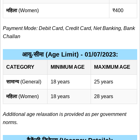
महिला
(Women)
₹400
Payment Mode: Debit Card, Credit Card, Net Banking, Bank
Challan
आयु-सीमा (Age Limit) - 01/07/2023:
CATEGORY
MINIMUM AGE
MAXIMUM AGE
सामान्य
(General)
18 years
25 years
महिला
(Women)
18 years
28 years
Additional age relaxation is provided as per government
norms.