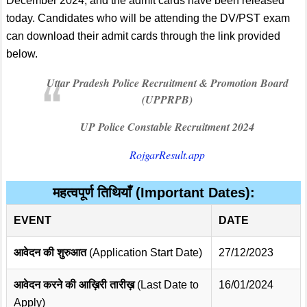
December 2024, and the admit cards have been released
today. Candidates who will be attending the DV/PST exam
can download their admit cards through the link provided
below.
Uttar Pradesh Police Recruitment & Promotion Board
(UPPRPB)
UP Police Constable Recruitment 2024
RojgarResult.app
महत्वपूर्ण तिथियाँ (Important Dates):
EVENT
DATE
आवेदन की शुरुआत
(Application Start Date)
27/12/2023
आवेदन करने की आख़िरी तारीख़
(Last Date to
16/01/2024
Apply)