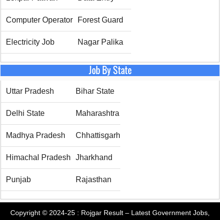
Computer Operator
Forest Guard
Electricity Job
Nagar Palika
Job By State
Uttar Pradesh
Bihar State
Delhi State
Maharashtra
Madhya Pradesh
Chhattisgarh
Himachal Pradesh
Jharkhand
Punjab
Rajasthan
Copyright © 2024-25 :
Rojgar Result – Latest Government Jobs,