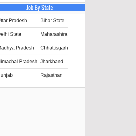
Job By State
ttar Pradesh
Bihar State
elhi State
Maharashtra
adhya Pradesh
Chhattisgarh
imachal Pradesh
Jharkhand
unjab
Rajasthan