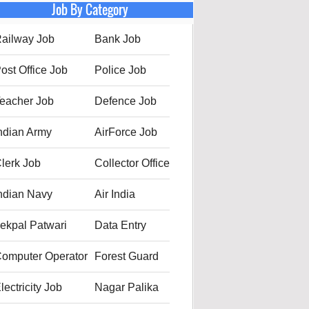
Job By Category
ailway Job
Bank Job
ost Office Job
Police Job
eacher Job
Defence Job
ndian Army
AirForce Job
lerk Job
Collector Office
ndian Navy
Air India
ekpal Patwari
Data Entry
omputer Operator
Forest Guard
lectricity Job
Nagar Palika