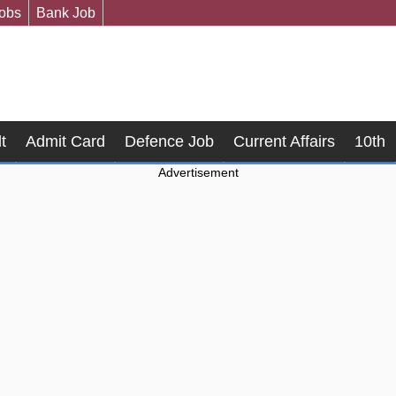
Jobs
Bank Job
t
Admit Card
Defence Job
Current Affairs
10th
Advertisement