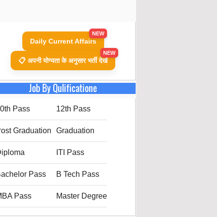
NEW
Daily Current Affairs
NEW
📋 अपनी योग्यता के अनुसार भर्ती देखें
Job By Qulificatione
0th Pass
12th Pass
ost Graduation
Graduation
iploma
ITI Pass
achelor Pass
B Tech Pass
MBA Pass
Master Degree