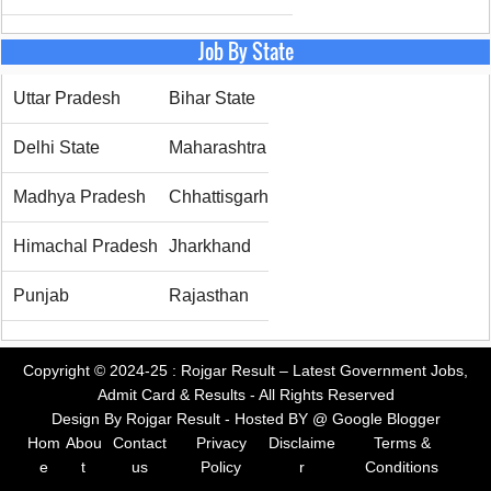
Job By State
Uttar Pradesh
Bihar State
Delhi State
Maharashtra
Madhya Pradesh
Chhattisgarh
Himachal Pradesh
Jharkhand
Punjab
Rajasthan
Copyright © 2024-25 :
Rojgar Result – Latest Government Jobs,
Admit Card & Results
- All Rights Reserved
Design By
Rojgar Result
- Hosted BY @
Google Blogger
Hom
Abou
Contact
Privacy
Disclaime
Terms &
e
t
us
Policy
r
Conditions