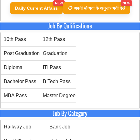
NEW
NEW
Daily Current Affairs
📋 अपनी योग्यता के अनुसार भर्ती देखें
Job By Qulificatione
10th Pass
12th Pass
Post Graduation
Graduation
Diploma
ITI Pass
Bachelor Pass
B Tech Pass
MBA Pass
Master Degree
Job By Category
Railway Job
Bank Job