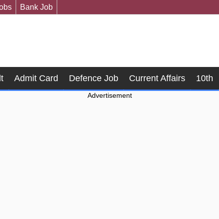
Jobs
Bank Job
t
Admit Card
Defence Job
Current Affairs
10th
Advertisement