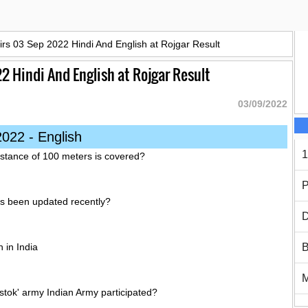
airs 03 Sep 2022 Hindi And English at Rojgar Result
2 Hindi And English at Rojgar Result
03/09/2022
2022 - English
1
 distance of 100 meters is covered?
P
as been updated recently?
D
 in India
B
ostok' army Indian Army participated?