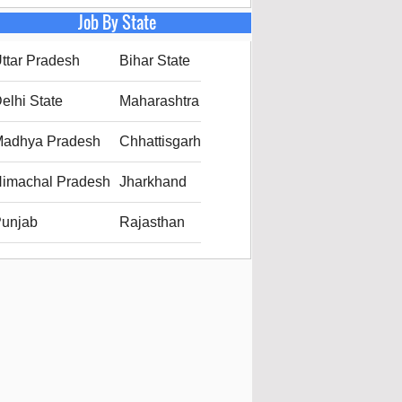
Job By State
ttar Pradesh
Bihar State
elhi State
Maharashtra
adhya Pradesh
Chhattisgarh
imachal Pradesh
Jharkhand
unjab
Rajasthan