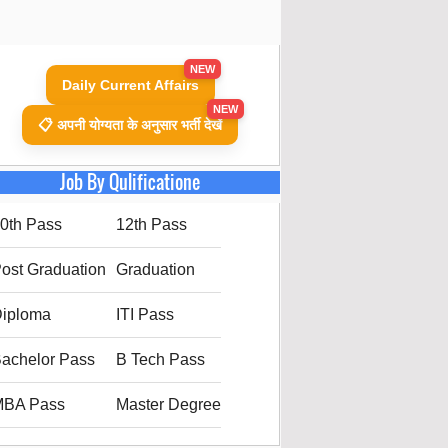
NEW
Daily Current Affairs
NEW
📋 अपनी योग्यता के अनुसार भर्ती देखें
Job By Qulificatione
0th Pass
12th Pass
ost Graduation
Graduation
iploma
ITI Pass
achelor Pass
B Tech Pass
MBA Pass
Master Degree