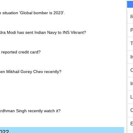
 situation 'Global bomber is 2023'.
R
P
dra Modi has sent Indian Navy to INS Vikrant?
T
 reported credit card?
I
C
een Mikhail Gorey Chev recently?
I
L
C
ardhman Singh recently watch it?
E
2022