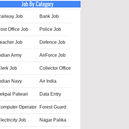
Job By Category
ailway Job
Bank Job
ost Office Job
Police Job
eacher Job
Defence Job
ndian Army
AirForce Job
lerk Job
Collector Office
ndian Navy
Air India
ekpal Patwari
Data Entry
omputer Operator
Forest Guard
lectricity Job
Nagar Palika