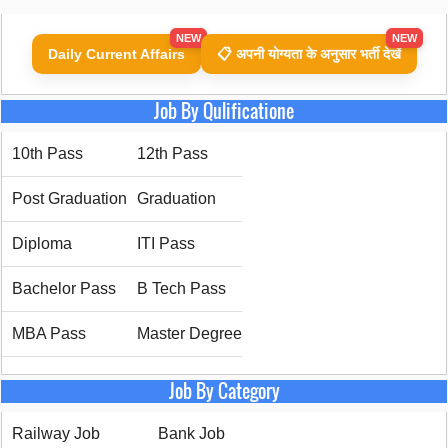
NEW
NEW
Daily Current Affairs
📋 अपनी योग्यता के अनुसार भर्ती देखें
Job By Qulificatione
10th Pass
12th Pass
Post Graduation
Graduation
Diploma
ITI Pass
Bachelor Pass
B Tech Pass
MBA Pass
Master Degree
Job By Category
Railway Job
Bank Job