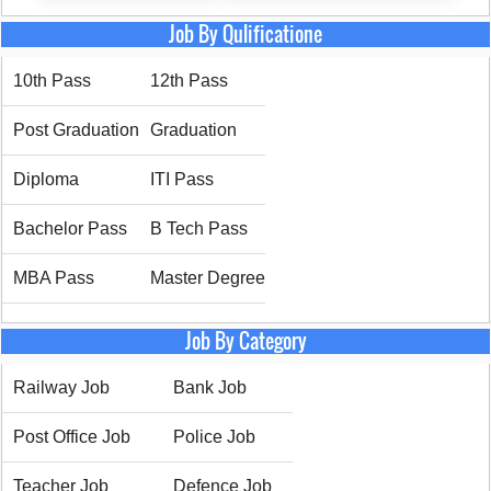
Job By Qulificatione
10th Pass
12th Pass
Post Graduation
Graduation
Diploma
ITI Pass
Bachelor Pass
B Tech Pass
MBA Pass
Master Degree
Job By Category
Railway Job
Bank Job
Post Office Job
Police Job
Teacher Job
Defence Job