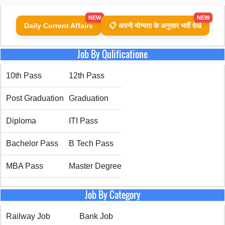
NEW
NEW
Daily Current Affairs
📋 अपनी योग्यता के अनुसार भर्ती देखें
Job By Qulificatione
10th Pass
12th Pass
Post Graduation
Graduation
Diploma
ITI Pass
Bachelor Pass
B Tech Pass
MBA Pass
Master Degree
Job By Category
Railway Job
Bank Job