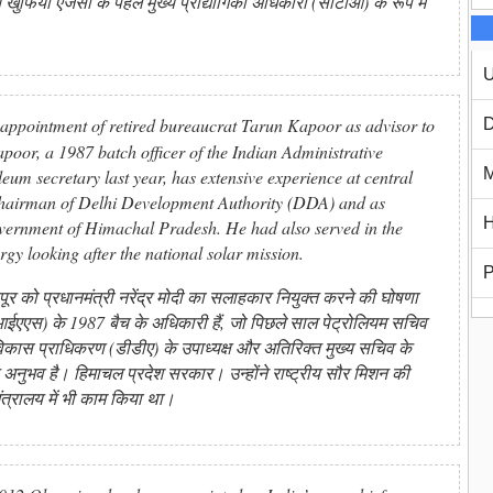
य खुफिया एजेंसी के पहले मुख्य प्रौद्योगिकी अधिकारी (सीटीओ) के रूप में
U
ppointment of retired bureaucrat Tarun Kapoor as advisor to
D
oor, a 1987 batch officer of the Indian Administrative
M
leum secretary last year, has extensive experience at central
e-chairman of Delhi Development Authority (DDA) and as
H
government of Himachal Pradesh. He had also served in the
gy looking after the national solar mission.
P
ूर को प्रधानमंत्री नरेंद्र मोदी का सलाहकार नियुक्त करने की घोषणा
ईएएस) के 1987 बैच के अधिकारी हैं, जो पिछले साल पेट्रोलियम सचिव
िल्ली विकास प्राधिकरण (डीडीए) के उपाध्यक्ष और अतिरिक्त मुख्य सचिव के
पक अनुभव है। हिमाचल प्रदेश सरकार। उन्होंने राष्ट्रीय सौर मिशन की
त्रालय में भी काम किया था।