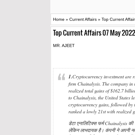
Home
»
Current Affairs
»
Top Current Affai
Top Current Affairs 07 May 2022
MR. AJEET
1.
Cryptocurrency investment are ris
firm Chainalysis. The company in it
realized total gains of $162.7 bill
to Chainalysis, the United States l
cryptocurrency gains, followed b
ranked a lowly 21st with realized g
डेटा एनालिटिक्स फर्म Chainalysis की एक 
लेकिन लाभदायक है। कंपनी ने अपनी नवीनत