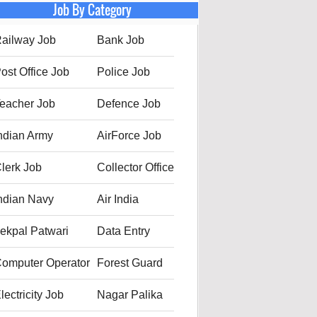
Job By Category
ailway Job
Bank Job
ost Office Job
Police Job
eacher Job
Defence Job
ndian Army
AirForce Job
lerk Job
Collector Office
ndian Navy
Air India
ekpal Patwari
Data Entry
omputer Operator
Forest Guard
lectricity Job
Nagar Palika