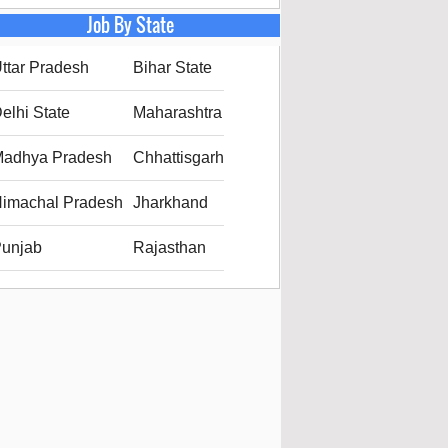
Job By State
ttar Pradesh
Bihar State
elhi State
Maharashtra
adhya Pradesh
Chhattisgarh
imachal Pradesh
Jharkhand
unjab
Rajasthan