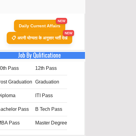
NEW
Daily Current Affairs
NEW
📋 अपनी योग्यता के अनुसार भर्ती देखें
Job By Qulificatione
0th Pass
12th Pass
ost Graduation
Graduation
iploma
ITI Pass
achelor Pass
B Tech Pass
MBA Pass
Master Degree