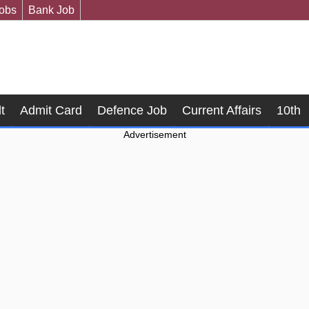
Jobs
Bank Job
t
Admit Card
Defence Job
Current Affairs
10th
Advertisement