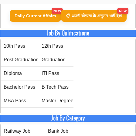
NEW
NEW
Daily Current Affairs
📋 अपनी योग्यता के अनुसार भर्ती देखें
Job By Qulificatione
10th Pass
12th Pass
Post Graduation
Graduation
Diploma
ITI Pass
Bachelor Pass
B Tech Pass
MBA Pass
Master Degree
Job By Category
Railway Job
Bank Job