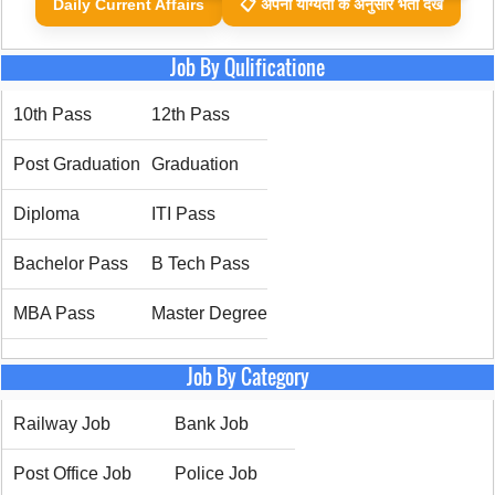
Daily Current Affairs
📋 अपनी योग्यता के अनुसार भर्ती देखें
Job By Qulificatione
10th Pass
12th Pass
Post Graduation
Graduation
Diploma
ITI Pass
Bachelor Pass
B Tech Pass
MBA Pass
Master Degree
Job By Category
Railway Job
Bank Job
Post Office Job
Police Job