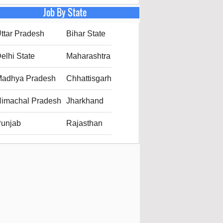
Job By State
ttar Pradesh
Bihar State
elhi State
Maharashtra
adhya Pradesh
Chhattisgarh
imachal Pradesh
Jharkhand
unjab
Rajasthan