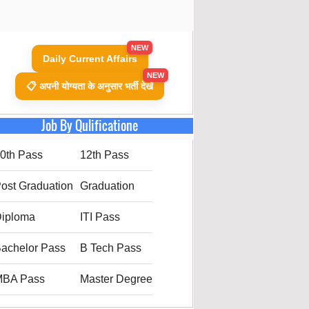
NEW
Daily Current Affairs
NEW
📋 अपनी योग्यता के अनुसार भर्ती देखें
Job By Qulificatione
0th Pass
12th Pass
ost Graduation
Graduation
iploma
ITI Pass
achelor Pass
B Tech Pass
MBA Pass
Master Degree