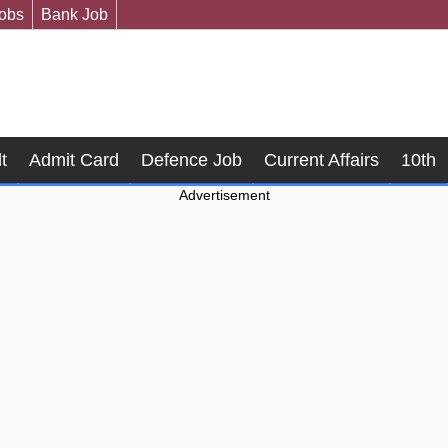
Jobs
Bank Job
t
Admit Card
Defence Job
Current Affairs
10th
Advertisement