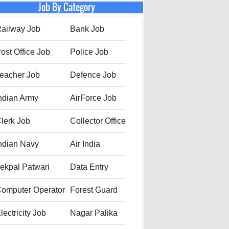
Job By Category
ailway Job
Bank Job
ost Office Job
Police Job
eacher Job
Defence Job
ndian Army
AirForce Job
lerk Job
Collector Office
ndian Navy
Air India
ekpal Patwari
Data Entry
omputer Operator
Forest Guard
lectricity Job
Nagar Palika