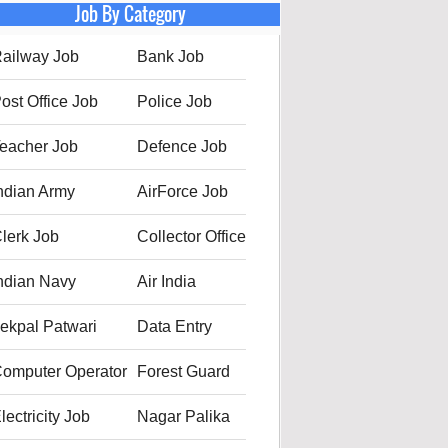
Job By Category
ailway Job
Bank Job
ost Office Job
Police Job
eacher Job
Defence Job
ndian Army
AirForce Job
lerk Job
Collector Office
ndian Navy
Air India
ekpal Patwari
Data Entry
omputer Operator
Forest Guard
lectricity Job
Nagar Palika