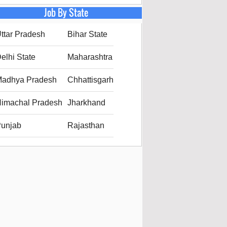
Job By State
ttar Pradesh
Bihar State
elhi State
Maharashtra
adhya Pradesh
Chhattisgarh
imachal Pradesh
Jharkhand
unjab
Rajasthan