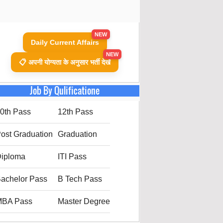
NEW
Daily Current Affairs
NEW
📋 अपनी योग्यता के अनुसार भर्ती देखें
Job By Qulificatione
0th Pass
12th Pass
ost Graduation
Graduation
iploma
ITI Pass
achelor Pass
B Tech Pass
MBA Pass
Master Degree