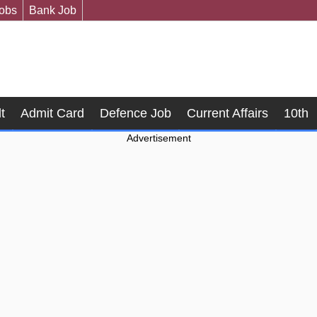
Jobs
Bank Job
t
Admit Card
Defence Job
Current Affairs
10th
Advertisement