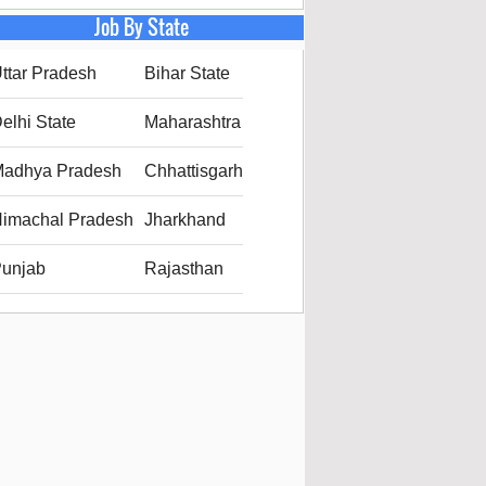
Job By State
ttar Pradesh
Bihar State
elhi State
Maharashtra
adhya Pradesh
Chhattisgarh
imachal Pradesh
Jharkhand
unjab
Rajasthan