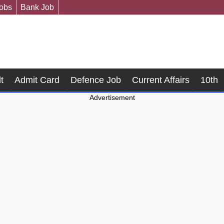
Jobs
Bank Job
t
Admit Card
Defence Job
Current Affairs
10th
Advertisement