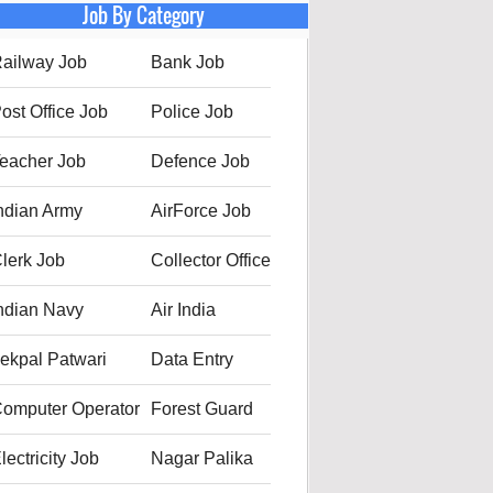
Job By Category
ailway Job
Bank Job
ost Office Job
Police Job
eacher Job
Defence Job
ndian Army
AirForce Job
lerk Job
Collector Office
ndian Navy
Air India
ekpal Patwari
Data Entry
omputer Operator
Forest Guard
lectricity Job
Nagar Palika