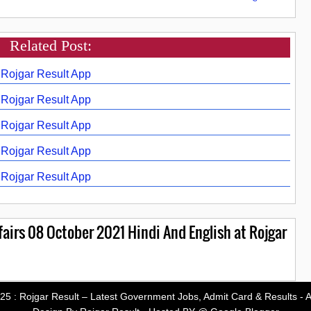
Related Post:
t Rojgar Result App
t Rojgar Result App
t Rojgar Result App
t Rojgar Result App
t Rojgar Result App
airs 08 October 2021 Hindi And English at Rojgar
-25 :
Rojgar Result – Latest Government Jobs, Admit Card & Results
- A