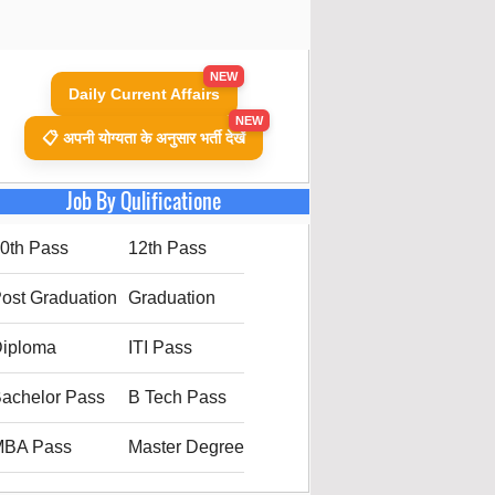
NEW
Daily Current Affairs
NEW
📋 अपनी योग्यता के अनुसार भर्ती देखें
Job By Qulificatione
0th Pass
12th Pass
ost Graduation
Graduation
iploma
ITI Pass
achelor Pass
B Tech Pass
MBA Pass
Master Degree