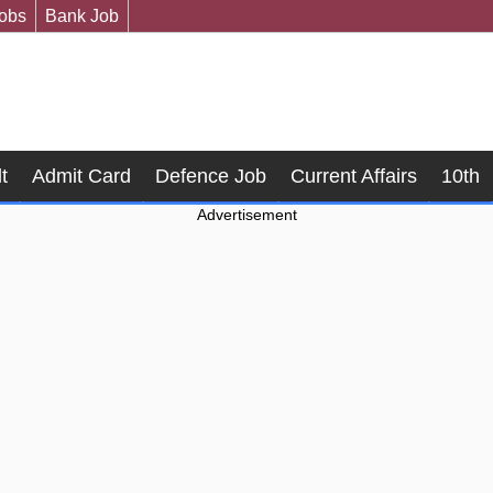
Jobs
Bank Job
t
Admit Card
Defence Job
Current Affairs
10th
Advertisement