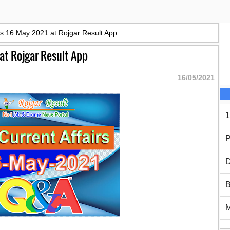
rs 16 May 2021 at Rojgar Result App
 at Rojgar Result App
16/05/2021
1
P
D
B