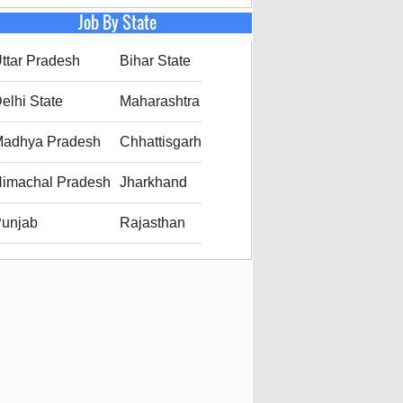
Job By State
ttar Pradesh
Bihar State
elhi State
Maharashtra
adhya Pradesh
Chhattisgarh
imachal Pradesh
Jharkhand
unjab
Rajasthan