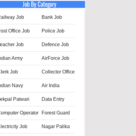
Job By Category
ailway Job
Bank Job
ost Office Job
Police Job
eacher Job
Defence Job
ndian Army
AirForce Job
lerk Job
Collector Office
ndian Navy
Air India
ekpal Patwari
Data Entry
omputer Operator
Forest Guard
lectricity Job
Nagar Palika