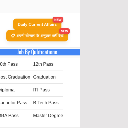
NEW
Daily Current Affairs
NEW
📋 अपनी योग्यता के अनुसार भर्ती देखें
Job By Qulificatione
0th Pass
12th Pass
ost Graduation
Graduation
iploma
ITI Pass
achelor Pass
B Tech Pass
MBA Pass
Master Degree