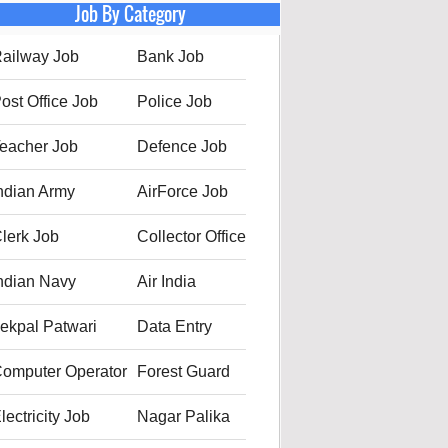
Job By Category
ailway Job
Bank Job
ost Office Job
Police Job
eacher Job
Defence Job
ndian Army
AirForce Job
lerk Job
Collector Office
ndian Navy
Air India
ekpal Patwari
Data Entry
omputer Operator
Forest Guard
lectricity Job
Nagar Palika