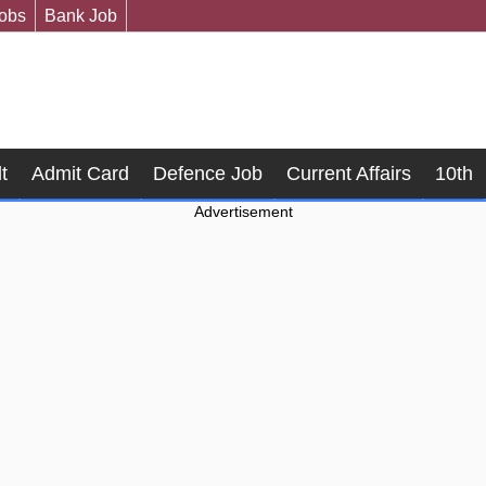
Jobs
Bank Job
t
Admit Card
Defence Job
Current Affairs
10th
Advertisement