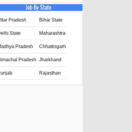
Job By State
ttar Pradesh
Bihar State
elhi State
Maharashtra
adhya Pradesh
Chhattisgarh
imachal Pradesh
Jharkhand
unjab
Rajasthan