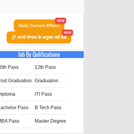
NEW
Daily Current Affairs
NEW
📋 अपनी योग्यता के अनुसार भर्ती देखें
Job By Qulificatione
0th Pass
12th Pass
ost Graduation
Graduation
iploma
ITI Pass
achelor Pass
B Tech Pass
MBA Pass
Master Degree