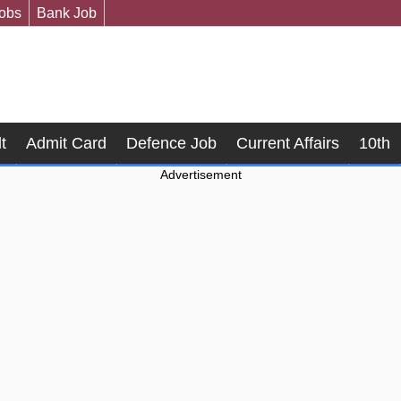
Jobs
Bank Job
t
Admit Card
Defence Job
Current Affairs
10th
Advertisement