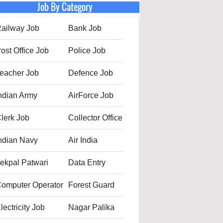
Job By Category
ailway Job
Bank Job
ost Office Job
Police Job
eacher Job
Defence Job
ndian Army
AirForce Job
lerk Job
Collector Office
ndian Navy
Air India
ekpal Patwari
Data Entry
omputer Operator
Forest Guard
lectricity Job
Nagar Palika