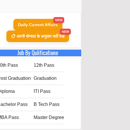
NEW
Daily Current Affairs
NEW
📋 अपनी योग्यता के अनुसार भर्ती देखें
Job By Qulificatione
0th Pass
12th Pass
ost Graduation
Graduation
iploma
ITI Pass
achelor Pass
B Tech Pass
MBA Pass
Master Degree