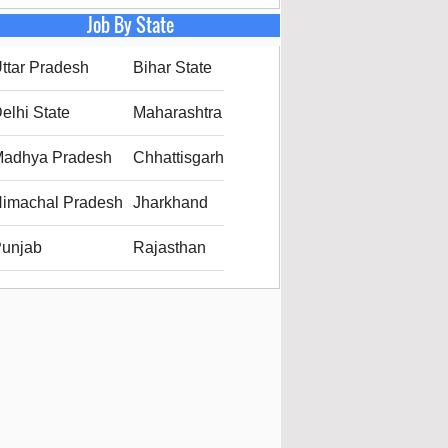
Job By State
ttar Pradesh
Bihar State
elhi State
Maharashtra
adhya Pradesh
Chhattisgarh
imachal Pradesh
Jharkhand
unjab
Rajasthan