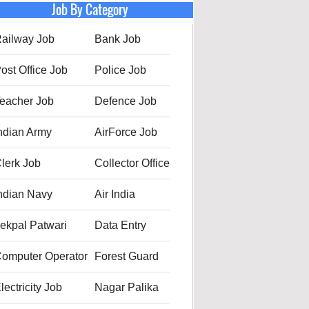
Job By Category
ailway Job
Bank Job
ost Office Job
Police Job
eacher Job
Defence Job
ndian Army
AirForce Job
lerk Job
Collector Office
ndian Navy
Air India
ekpal Patwari
Data Entry
omputer Operator
Forest Guard
lectricity Job
Nagar Palika