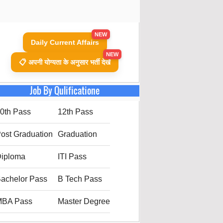
NEW
Daily Current Affairs
NEW
📋 अपनी योग्यता के अनुसार भर्ती देखें
Job By Qulificatione
0th Pass
12th Pass
ost Graduation
Graduation
iploma
ITI Pass
achelor Pass
B Tech Pass
MBA Pass
Master Degree