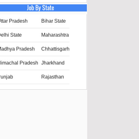
Job By State
ttar Pradesh
Bihar State
elhi State
Maharashtra
adhya Pradesh
Chhattisgarh
imachal Pradesh
Jharkhand
unjab
Rajasthan