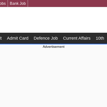
Jobs
Bank Job
t
Admit Card
Defence Job
Current Affairs
10th
Advertisement